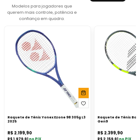
Modelos para jogadores que
querem mais controle, potência e
confiança em quadra.
Raquete
Raquete
de
de
Tênis
Tênis
Yonex
Babolat
Ezone
Pure
98
Aero
305g
98
L3
L3
2025
Gen9
Raquete de Tênis Yonex Ezone 98 305g L3
Raquete de Tênis Babo
2025
Gen9
R$ 2.199,90
R$ 2.399,90
Preço
Preço
atual
atual
Preço
Preço
R$ 1.979,91
no PIX
R$ 2.159,91
no PIX