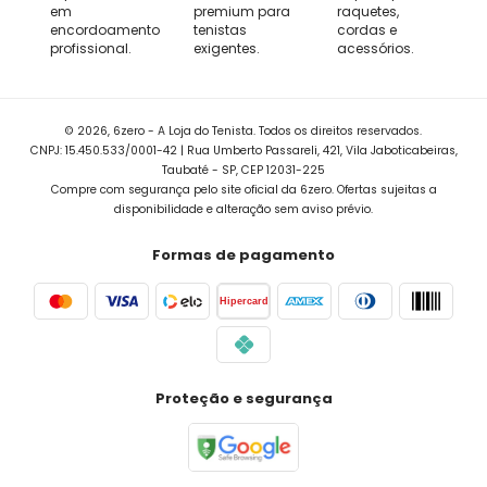
em
premium para
raquetes,
encordoamento
tenistas
cordas e
profissional.
exigentes.
acessórios.
© 2026,
6zero - A Loja do Tenista
. Todos os direitos reservados.
CNPJ: 15.450.533/0001-42 | Rua Umberto Passareli, 421, Vila Jaboticabeiras,
Taubaté - SP, CEP 12031-225
Compre com segurança pelo site oficial da 6zero. Ofertas sujeitas a
disponibilidade e alteração sem aviso prévio.
Formas de pagamento
Hipercard
Proteção e segurança