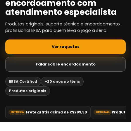
encordoamento com
atendimento especialista
Produtos originais, suporte técnico e encordoamento
profissional ERSA para quem leva o jogo a sério.
Ver raquetes
Falar sobre encordoamento
ERSA Certified
+20 anos no tênis
Produtos originais
Frete grátis acima de R$299,90
Produtos 
ENTREGA
ORIGINAL