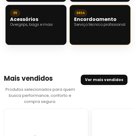
05
ERSA
Acessórios
Encordoamento
Overgrips, bags e mais
Serviço técnico profissional
Mais vendidos
Ver mais vendidos
Produtos selecionados para quem
busca performance, conforto e
compra segura.
Tênis
Tênis
Adidas
Asics
CourtJam
Challenger
Control
15