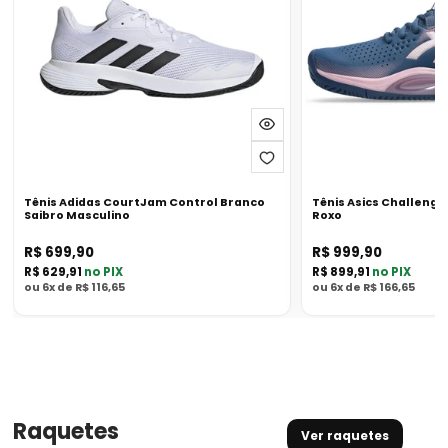
Branco
Clay
Saibro
Feminio
Masculino
Roxo
Tênis Adidas CourtJam Control Branco
Tênis Asics Challenger
Saibro Masculino
Roxo
R$ 699,90
R$ 999,90
Preço
Preço
atual
atual
Preço
Preço
R$ 629,91
no PIX
R$ 899,91
no PIX
PIX
PIX
Informações
Informações
ou
6x de R$ 116,65
ou
6x de R$ 166,65
de
de
parcelamento
parcelamento
Raquetes
Ver raquetes