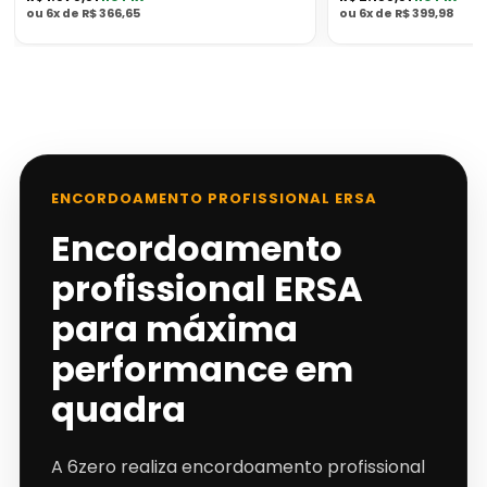
PIX
PIX
Informações
Informações
ou
6x de R$ 366,65
ou
6x de R$ 399,98
de
de
parcelamento
parcelamento
ENCORDOAMENTO PROFISSIONAL ERSA
Encordoamento
profissional ERSA
para máxima
performance em
quadra
A 6zero realiza encordoamento profissional